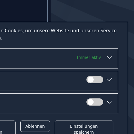
n Cookies, um unsere Website und unseren Service
.
Immer aktiv
Ablehnen
Einstellungen
t
Gender-Hinweis
en
speichern