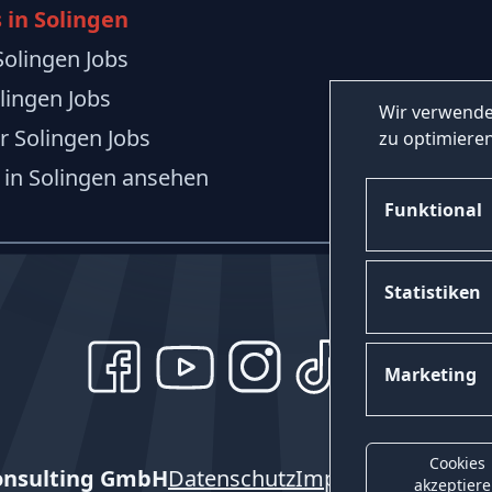
 in Solingen
olingen Jobs
lingen Jobs
Wir verwende
er Solingen Jobs
zu optimieren
 in Solingen ansehen
Funktional
Statistiken
Marketing
Cookies
onsulting GmbH
Datenschutz
Impressum
Kontak
akzeptier