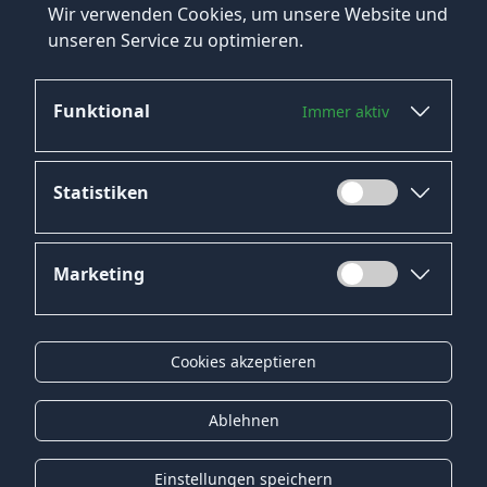
Wir verwenden Cookies, um unsere Website und
IT-Systemadministrator Mannheim Jobs
unseren Service zu optimieren.
→
Mehr Jobs in Mannheim ansehen
Funktional
Immer aktiv
Statistiken
Marketing
Datenschutz
Impressum
Cookies akzeptieren
Kontakt
Gender-Hinweis
Ablehnen
© 2026 Onyx Consulting GmbH
Einstellungen speichern