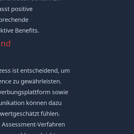
sst positive
sprechende
tive Benefits.
und
zess ist entscheidend, um
ence zu gewährleisten.
ewerbungsplattform sowie
unikation können dazu
 wertgeschätzt fühlen.
e Assessment-Verfahren