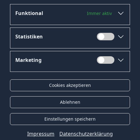
Funktional
Immer aktiv
Jetzt bewerben
Statistiken
Marketing
Datenschutz
Impressum
Cookies akzeptieren
Kontakt
Gender-Hinweis
Ablehnen
© 2026 Onyx Consulting GmbH
Einstellungen speichern
Impressum
Datenschutzerklärung