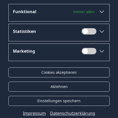
Funktional
Immer aktiv
Jetzt bewerben
Statistiken
Marketing
Datenschutz
Impressum
Cookies akzeptieren
Kontakt
Gender-Hinweis
Ablehnen
© 2026 Onyx Consulting GmbH
Einstellungen speichern
Impressum
Datenschutzerklärung