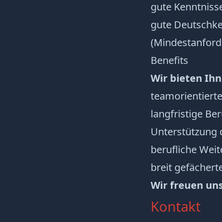
gute Kenntniss
gute Deutschke
(Mindestanford
Benefits
Wir bieten Ih
teamorientiert
langfristige Be
Unterstützung 
berufliche Weit
breit gefächer
Wir freuen un
Kontakt