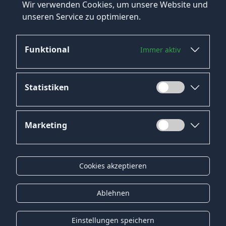
Wir verwenden Cookies, um unsere Website und
unseren Service zu optimieren.
Funktional
Immer aktiv
Jetzt bewerben
Statistiken
Marketing
Datenschutz
Impressum
Cookies akzeptieren
Kontakt
Gender-Hinweis
Ablehnen
© 2026 Onyx Consulting GmbH
Einstellungen speichern