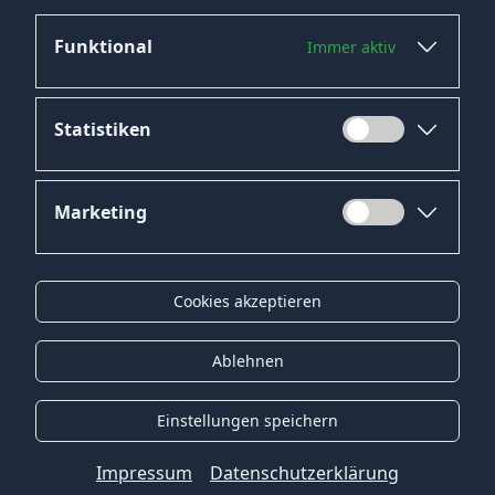
Funktional
Immer aktiv
Jetzt bewerben
Statistiken
Marketing
Datenschutz
Impressum
Cookies akzeptieren
Kontakt
Gender-Hinweis
Ablehnen
© 2026 Onyx Consulting GmbH
Einstellungen speichern
Impressum
Datenschutzerklärung