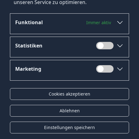
unseren Service zu optimieren.
Funktional
Immer aktiv
Jetzt bewerben
Statistiken
Marketing
Datenschutz
Impressum
Cookies akzeptieren
Kontakt
Gender-Hinweis
Ablehnen
© 2026 Onyx Consulting GmbH
Einstellungen speichern