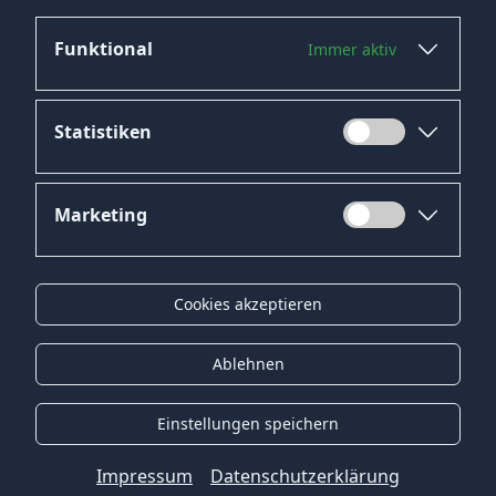
Funktional
Immer aktiv
Jetzt bewerben
Statistiken
Marketing
Datenschutz
Impressum
Cookies akzeptieren
Kontakt
Gender-Hinweis
Ablehnen
© 2026 Onyx Consulting GmbH
Einstellungen speichern
Impressum
Datenschutzerklärung