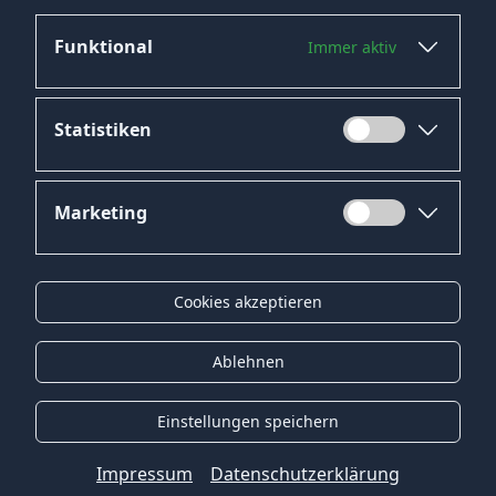
Funktional
Immer aktiv
Jetzt bewerben
Statistiken
Marketing
Datenschutz
Impressum
Cookies akzeptieren
Kontakt
Gender-Hinweis
Ablehnen
© 2026 Onyx Consulting GmbH
Einstellungen speichern
Impressum
Datenschutzerklärung