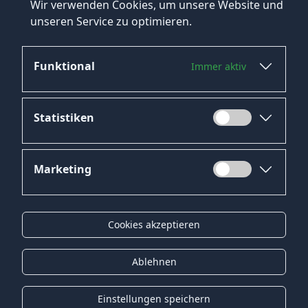
Wir verwenden Cookies, um unsere Website und
unseren Service zu optimieren.
Funktional
Immer aktiv
Jetzt bewerben
Statistiken
Marketing
Datenschutz
Impressum
Cookies akzeptieren
Kontakt
Gender-Hinweis
Ablehnen
© 2026 Onyx Consulting GmbH
Einstellungen speichern