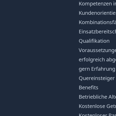
Kompetenzen in
Kundenorientie
Kombinationsfä
Einsatzbereitsc
Qualifikation
Voraussetzung
erfolgreich ab
gern Erfahrung
Quereinsteiger
Benefits
Betriebliche Al
Kostenlose Get
Kostenloser Par