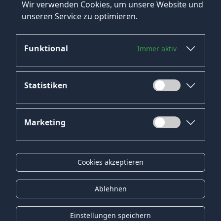
Wir verwenden Cookies, um unsere Website und
unseren Service zu optimieren.
Funktional
Immer aktiv
Jetzt bewerben
Statistiken
Marketing
Datenschutz
Impressum
Cookies akzeptieren
Kontakt
Gender-Hinweis
Ablehnen
© 2026 Onyx Consulting GmbH
Einstellungen speichern