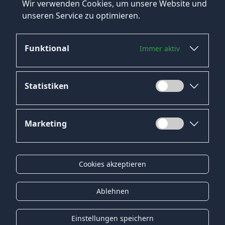
Wir verwenden Cookies, um unsere Website und
unseren Service zu optimieren.
Funktional
Immer aktiv
Jetzt bewerben
Statistiken
Marketing
Datenschutz
Impressum
Cookies akzeptieren
Kontakt
Gender-Hinweis
Ablehnen
© 2026 Onyx Consulting GmbH
Einstellungen speichern