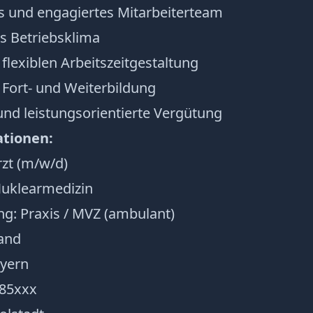
tes und engagiertes Mitarbeiterteam
 Betriebsklima
 flexiblen Arbeitszeitgestaltung
 Fort- und Weiterbildung
 und leistungsorientierte Vergütung
ationen:
rzt (m/w/d)
Nuklearmedizin
ung: Praxis / MVZ (ambulant)
land
yern
-85xxx