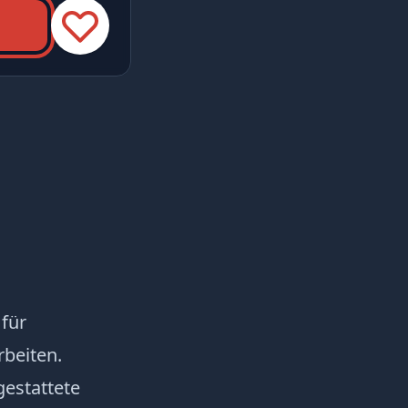
für
beiten.
estattete