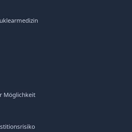
Nuklearmedizin
er Möglichkeit
titionsrisiko