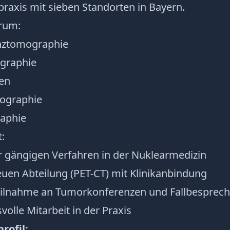
raxis mit sieben Standorten in Bayern.
rum:
nztomographie
graphie
gen
ographie
aphie
:
gängigen Verfahren in der Nuklearmedizin
uen Abteilung (PET-CT) mit Klinikanbindung
eilnahme an Tumorkonferenzen und Fallbesprec
olle Mitarbeit in der Praxis
rofil: