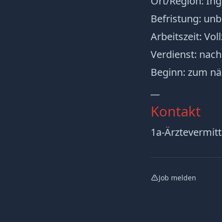
Ort/Region: Ing
Befristung: unb
Arbeitszeit: Vol
Verdienst: nac
Beginn: zum nä
__
Kontakt
1a-Ärztevermi
Job melden