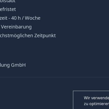
olstadt
efristet
lzeit - 40 h / Woche
h Vereinbarung
chstmöglichen Zeitpunkt
ttlung GmbH
Wir verwende
zu optimieren