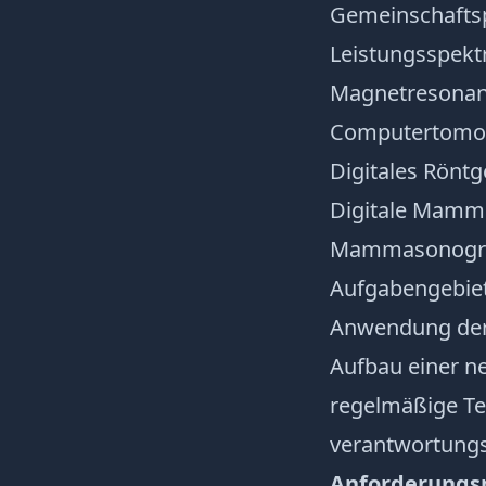
Gemeinschaftsp
Leistungsspekt
Magnetresona
Computertomo
Digitales Rönt
Digitale Mamm
Mammasonogr
Aufgabengebiet
Anwendung der 
Aufbau einer ne
regelmäßige T
verantwortungsv
Anforderungsp