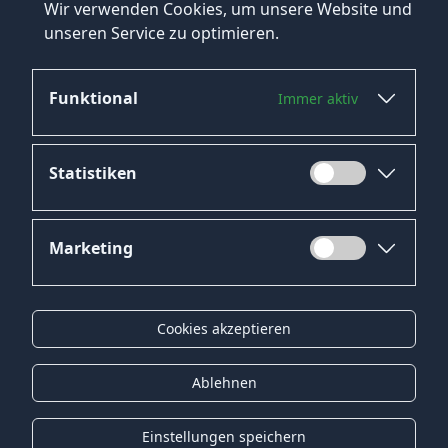
Wir verwenden Cookies, um unsere Website und
unseren Service zu optimieren.
Funktional
Immer aktiv
Jetzt bewerben
Statistiken
Marketing
Datenschutz
Impressum
Cookies akzeptieren
Kontakt
Gender-Hinweis
Ablehnen
© 2026 Onyx Consulting GmbH
Einstellungen speichern