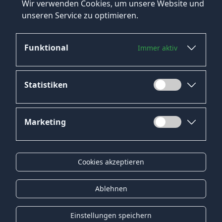
Wir verwenden Cookies, um unsere Website und
unseren Service zu optimieren.
Funktional
Immer aktiv
Jetzt bewerben
Statistiken
Marketing
Datenschutz
Impressum
Cookies akzeptieren
Kontakt
Gender-Hinweis
Ablehnen
© 2026 Onyx Consulting GmbH
Einstellungen speichern