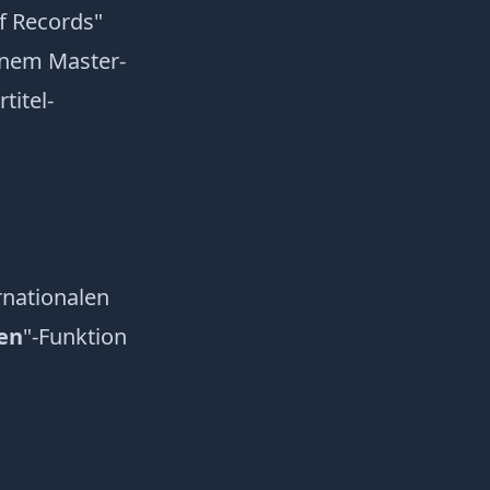
f Records"
einem Master-
titel-
rnationalen
en
"-Funktion