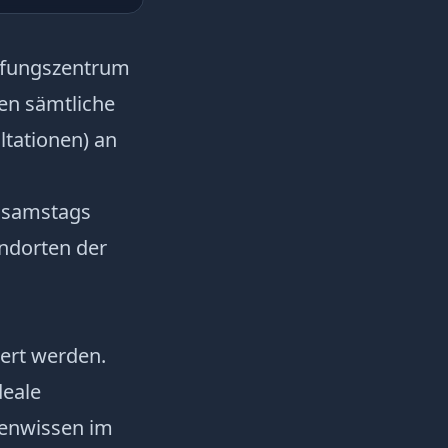
üfungszentrum
en sämtliche
ltationen) an
d samstags
andorten der
gert werden.
deale
tenwissen im