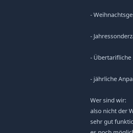
- Weihnachtsge
- Jahressonderz
- Übertariflich
- jährliche Anp
Wer sind wir:
also nicht der 
sehr gut funkti
es noch möglich