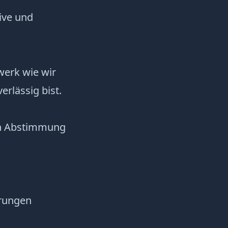
ive und
werk wie wir
erlässig bist.
in Abstimmung
hrungen