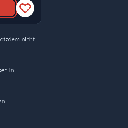
rotzdem nicht
sen in
en