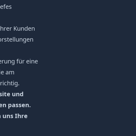
iefes
Ihrer Kunden
orstellungen
rung für eine
ie am
ichtig.
site und
en passen.
 uns Ihre