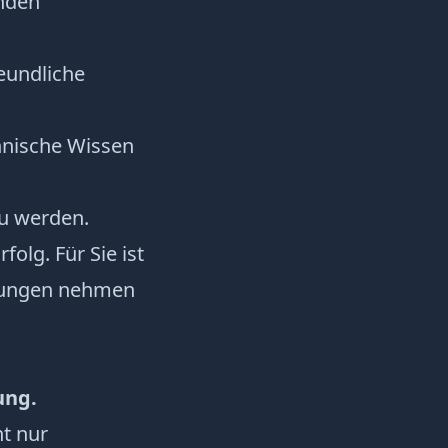
unden
eundliche
chnische Wissen
zu werden.
folg. Für Sie ist
erungen nehmen
ung.
ht nur