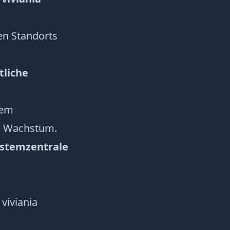
en Standorts
tliche
hem
m Wachstum.
ystemzentrale
viviania