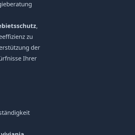
rgieberatung
ebietsschutz
,
eeffizienz zu
erstützung der
ürfnisse Ihrer
ständigkeit
viviania