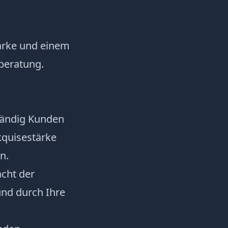
Marke und einem
beratung.
ständig Kunden
kquisestärke
n.
acht der
nd durch Ihre