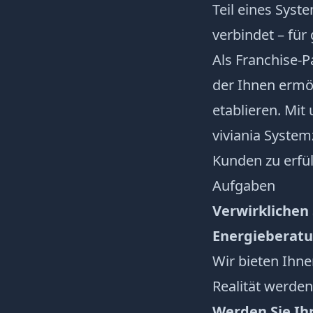
Teil eines Syst
verbindet – fü
Als Franchise-
der Ihnen ermögl
etablieren. Mi
viviania System
Kunden zu erfül
Aufgaben
Verwirklichen
Energieberat
Wir bieten Ihne
Realität werden
Werden Sie Ih