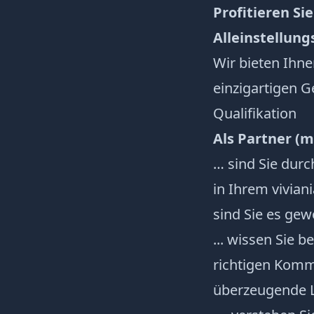
Profitieren Si
Alleinstellu
Wir bieten Ihn
einzigartigen 
Qualifikation
Als Partner (m
… sind Sie durc
in Ihrem vivian
sind Sie es gew
... wissen Sie 
richtigen Komm
überzeugende L