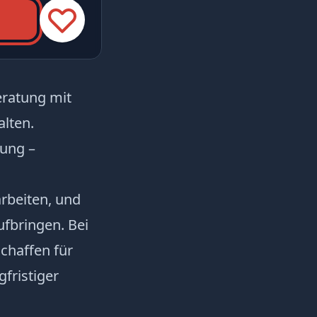
eratung mit
alten.
tung –
arbeiten, und
fbringen. Bei
schaffen für
fristiger