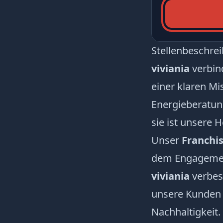
Stellenbeschre
viviania
verbin
einer klaren Mi
Energieberatung
sie ist unsere 
Unser
Franchi
dem Engagement
viviania
verbess
unsere Kunden e
Nachhaltigkeit.