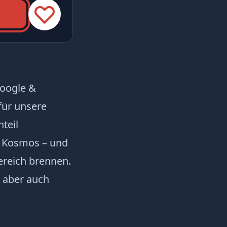
Google &
für unsere
teil
e Kosmos – und
Bereich brennen.
t aber auch