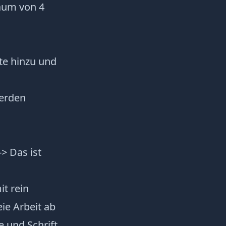
raum von 4
te hinzu und
werden
> Das ist
it rein
ie Arbeit ab
e und Schrift