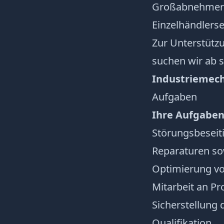
Großabnehmer 
Einzelhändlerse
Zur Unterstüt
suchen wir ab so
Industriemech
Aufgaben
Ihre Aufgabe
Störungsbeseit
Reparaturen so
Optimierung v
Mitarbeit an Pr
Sicherstellun
Qualifikation