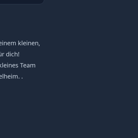
einem kleinen,
r dich!
 kleines Team
lheim. .