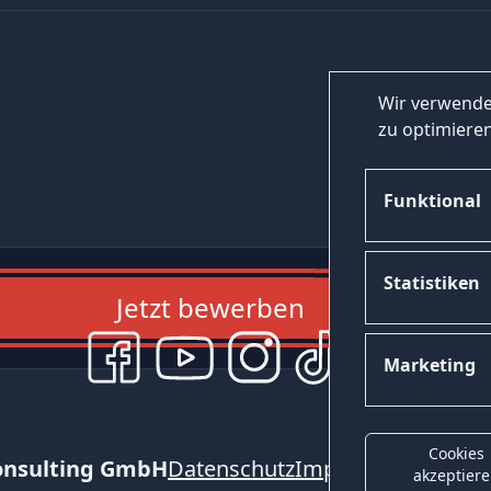
Wir verwende
zu optimieren
Funktional
Statistiken
Jetzt bewerben
Marketing
Cookies
onsulting GmbH
Datenschutz
Impressum
Kontak
akzeptier