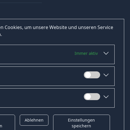
n Cookies, um unsere Website und unseren Service
.
Immer aktiv
Ablehnen
Einstellungen
t
Gender-Hinweis
en
speichern