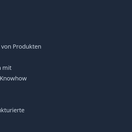
 von Produkten
 mit
s-Knowhow
kturierte