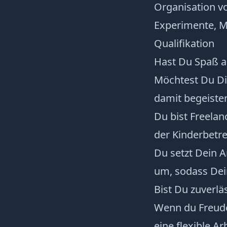
Organisation vo
Experimente, M
Qualifikation
Hast Du Spaß 
Möchtest Du Di
damit begeiste
Du bist Freelan
der Kinderbet
Du setzt Dein 
um, sodass Dei
Bist Du zuverlä
Wenn du Freude 
eine flexible Ar