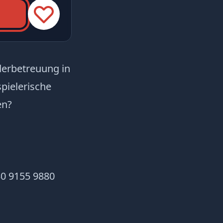
derbetreuung in
pielerische
en?
30 9155 9880