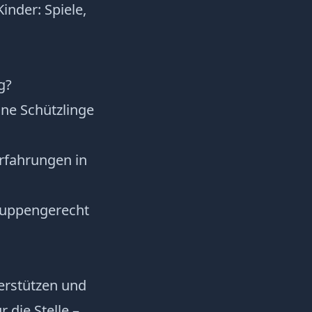
inder: Spiele,
g?
ne Schützlinge
Erfahrungen in
ruppengerecht
erstützen und
 die Stelle –