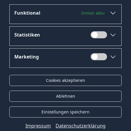
Funktional
Immer aktiv
Jetzt bewerben
Statistiken
Marketing
Datenschutz
Impressum
Cookies akzeptieren
Kontakt
Gender-Hinweis
Ablehnen
© 2026 Onyx Consulting GmbH
Einstellungen speichern
Impressum
Datenschutzerklärung