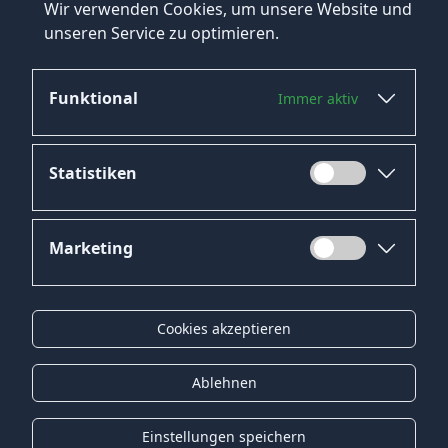
Wir verwenden Cookies, um unsere Website und
unseren Service zu optimieren.
Funktional
Immer aktiv
Jetzt bewerben
Statistiken
Marketing
Datenschutz
Impressum
Cookies akzeptieren
Kontakt
Gender-Hinweis
Ablehnen
© 2026 Onyx Consulting GmbH
Einstellungen speichern