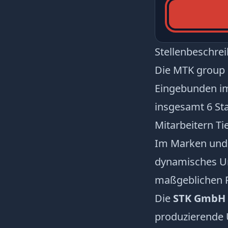
Stellenbeschre
Die MTK group m
Eingebunden i
insgesamt 6 St
Mitarbeitern Ti
Im Marken und 
dynamisches Unt
maßgeblichen Re
Die
STK GmbH m
produzierende 