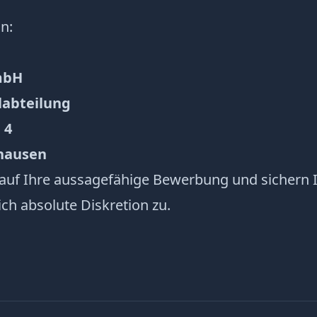
n:
mbH
labteilung
 4
hausen
 auf Ihre aussagefähige Bewerbung und sichern 
ich absolute Diskretion zu.