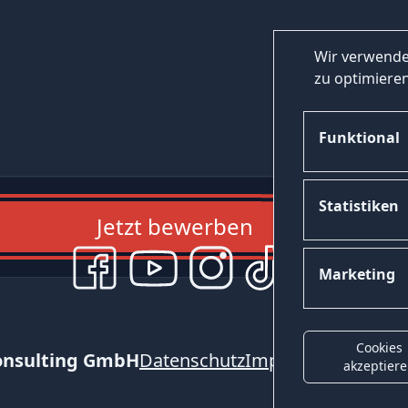
Wir verwende
zu optimieren
Funktional
Statistiken
Jetzt bewerben
Marketing
Cookies
onsulting GmbH
Datenschutz
Impressum
Kontak
akzeptier