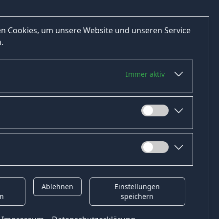
n Cookies, um unsere Website und unseren Service
.
Immer aktiv
Ablehnen
Einstellungen
t
Gender-Hinweis
en
speichern