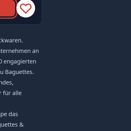
ackwaren.
nternehmen an
0 engagierten
zu Baguettes.
ndes,
für alle
ppe das
guettes &