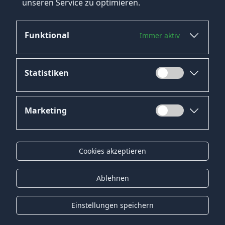
unseren Service zu optimieren.
Funktional
Immer aktiv
Jetzt bewerben
Statistiken
Marketing
Datenschutz
Impressum
Cookies akzeptieren
Kontakt
Gender-Hinweis
Ablehnen
© 2026 Onyx Consulting GmbH
Einstellungen speichern