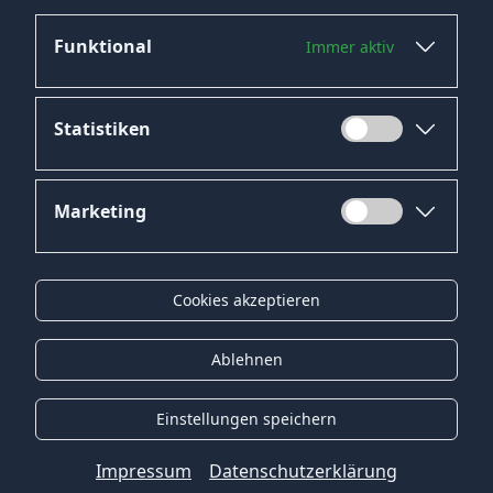
Funktional
Immer aktiv
Jetzt bewerben
Statistiken
Marketing
Datenschutz
Impressum
Cookies akzeptieren
Kontakt
Gender-Hinweis
Ablehnen
© 2026 Onyx Consulting GmbH
Einstellungen speichern
Impressum
Datenschutzerklärung