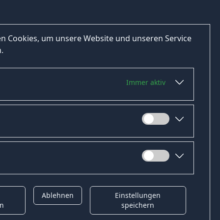
n Cookies, um unsere Website und unseren Service
.
Immer aktiv
Ablehnen
Einstellungen
t
Gender-Hinweis
en
speichern