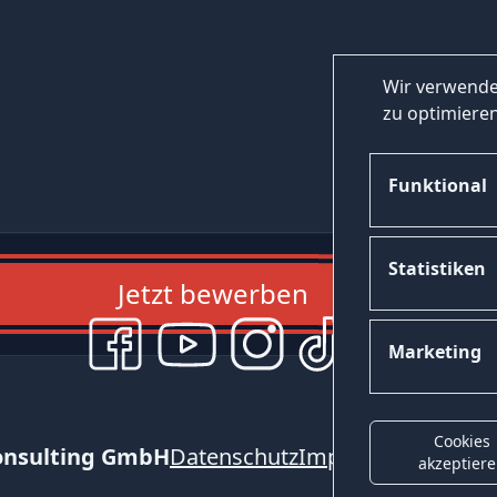
Wir verwende
zu optimieren
Funktional
Statistiken
Jetzt bewerben
Marketing
Cookies
onsulting GmbH
Datenschutz
Impressum
Kontak
akzeptier