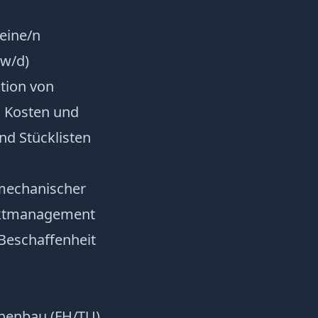
eine/n
/w/d)
tion von
, Kosten und
nd Stücklisten
 mechanischer
ektmanagement
 Beschaffenheit
inenbau (FH/TU)