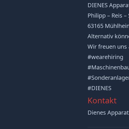
DIENES Appar
Philipp – Reis –
63165 Mühlhei
Alternativ könn
Wir freuen uns
#wearehiring
#Maschinenba
#Sonderanlage
#DIENES
Kontakt
Dienes Appar