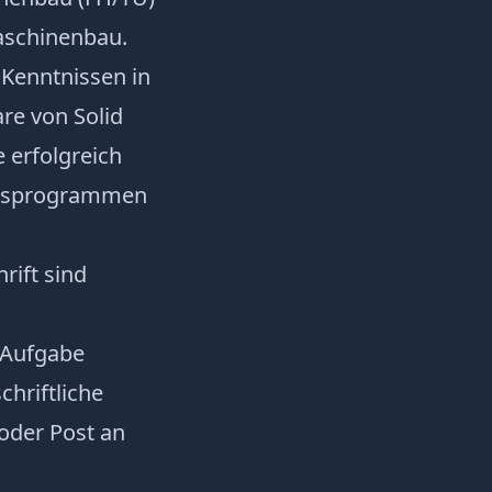
aschinenbau.
 Kenntnissen in
re von Solid
 erfolgreich
ngsprogrammen
rift sind
e Aufgabe
chriftliche
oder Post an