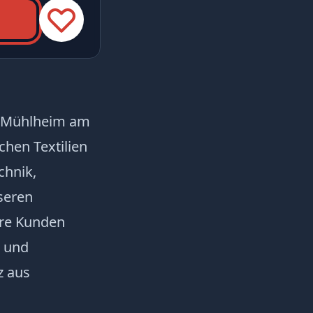
n Mühlheim am
hen Textilien
chnik,
seren
ere Kunden
t und
z aus