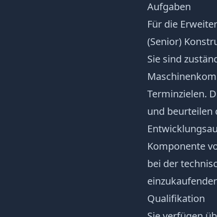
Aufgaben
Für die Erweite
(Senior) Konst
Sie sind zustä
Maschinenkompo
Terminzielen. D
und beurteilen 
Entwicklungsau
Komponente vo
bei der technis
einzukaufender 
Qualifikation
Sie verfügen ü