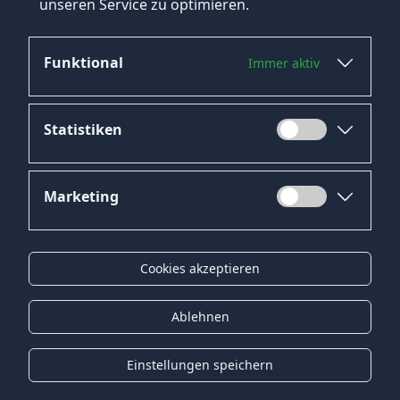
unseren Service zu optimieren.
Funktional
Immer aktiv
Jetzt bewerben
Statistiken
Marketing
Datenschutz
Impressum
Cookies akzeptieren
Kontakt
Gender-Hinweis
Ablehnen
© 2026 Onyx Consulting GmbH
Einstellungen speichern