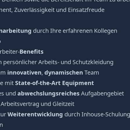
nt, Zuverlässigkeit und Einsatzfreude
inarbeitung
durch Ihre erfahrenen Kollegen
b
rbeiter-
Benefits
n persönlicher Arbeits- und Schutzkleidung
nem
innovativen
,
dynamischen
Team
ce mit
State-of-the-Art Equipment
tes und
abwechslungsreiches
Aufgabengebiet
Arbeitsvertrag und Gleitzeit
zur
Weiterentwicklung
durch Inhouse-Schulun
n