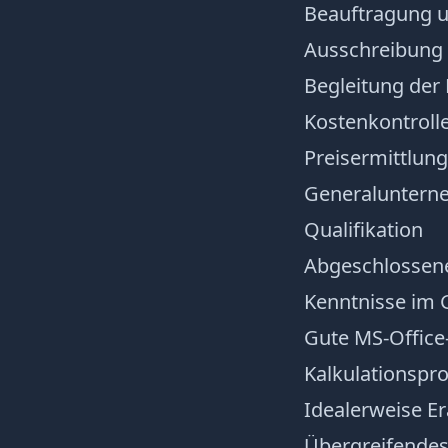
Beauftragung u
Ausschreibung 
Begleitung der
Kostenkontroll
Preisermittlu
Generaluntern
Qualifikation
Abgeschlossene
Kenntnisse im 
Gute MS-Office
Kalkulationsp
Idealerweise E
Übergreifendes