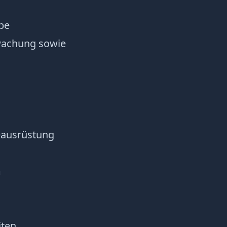
be
rwachung sowie
eausrüstung
m
iten