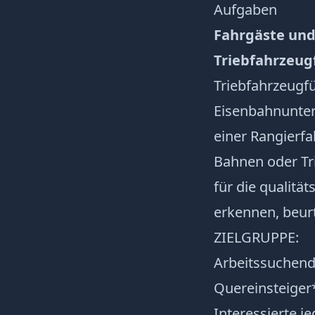
Aufgaben
Fahrgäste und
Triebfahrzeug
Triebfahrzeugfü
Eisenbahnunter
einer Rangierfa
Bahnen oder Tri
für die qualitä
erkennen, beurt
ZIELGRUPPE:
Arbeitssuchen
Quereinsteiger
Interessierte j