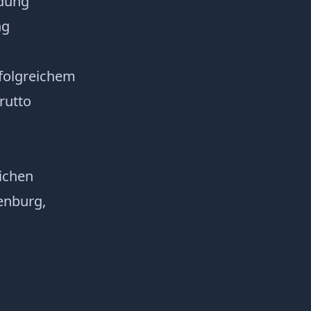
ldung
ng
rfolgreichem
rutto
ichen
enburg,