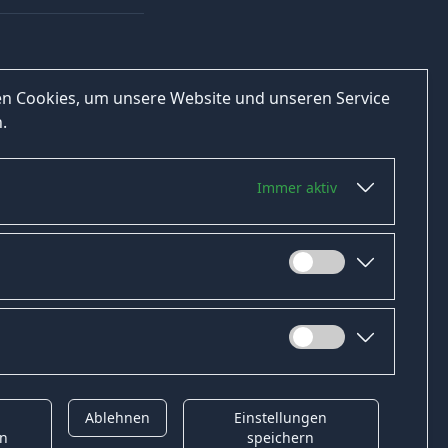
n Cookies, um unsere Website und unseren Service
.
Immer aktiv
Ablehnen
Einstellungen
t
Gender-Hinweis
en
speichern