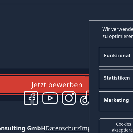
Wir verwende
zu optimieren
Funktional
Statistiken
Jetzt bewerben
Marketing
Cookies
onsulting GmbH
Datenschutz
Impressum
Kontak
akzeptier