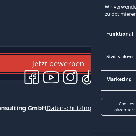
Wir verwende
zu optimieren
Funktional
Statistiken
Jetzt bewerben
Marketing
Cookies
onsulting GmbH
Datenschutz
Impressum
Kontak
akzeptier