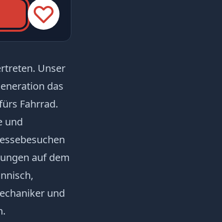
ertreten. Unser
Generation das
ürs Fahrrad.
e und
 Messebesuchen
klungen auf dem
ännisch,
Mechaniker und
n.