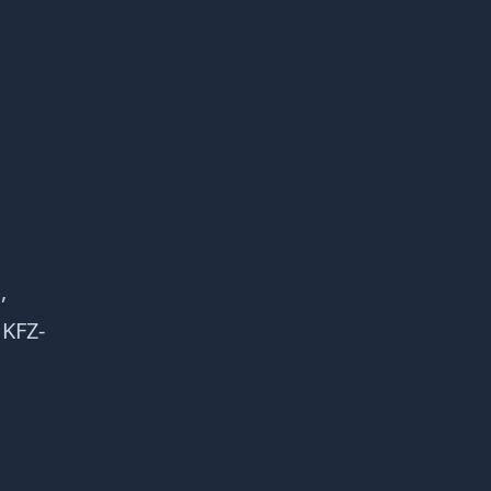
,
 KFZ-