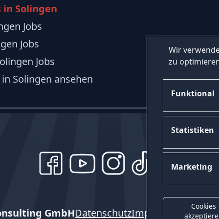
 in Solingen
ingen Jobs
ngen Jobs
Wir verwende
Solingen Jobs
zu optimieren
 in Solingen ansehen
Funktional
Statistiken
Marketing
Cookies
onsulting GmbH
Datenschutz
Impressum
Kontak
akzeptier