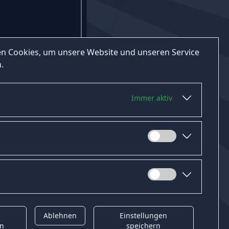
n Cookies, um unsere Website und unseren Service
.
Immer aktiv
Ablehnen
Einstellungen
t
Gender-Hinweis
en
speichern