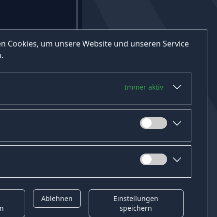
n Cookies, um unsere Website und unseren Service
.
Immer aktiv
Ablehnen
Einstellungen
t
Gender-Hinweis
en
speichern