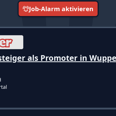
Job-Alarm aktivieren
neueste zuerst
teiger als Promoter in Wuppe
H
tal