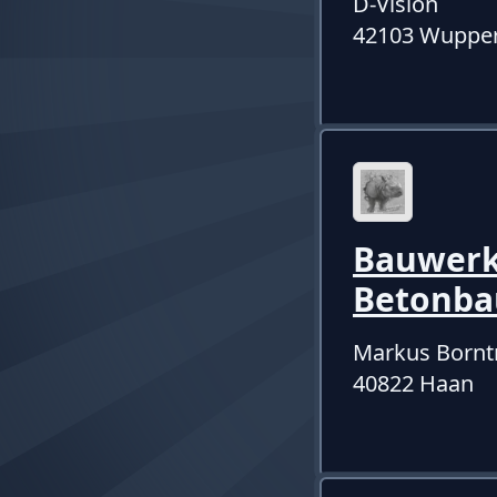
D-Vision
42103 Wupper
Bauwerk
Betonba
Markus Born
40822 Haan