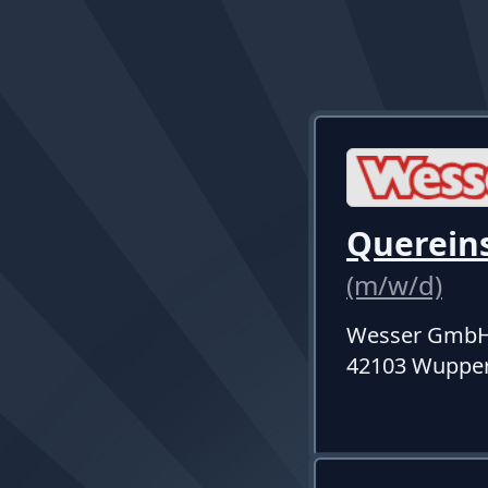
Quereins
(m/w/d)
Wesser Gmb
42103 Wupper