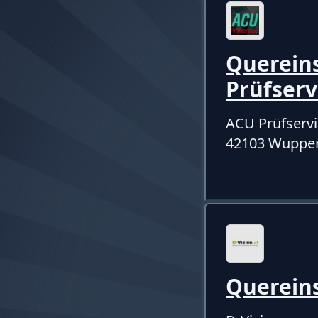
Quereins
Prüfser
ACU Prüfserv
42103 Wupper
Querein