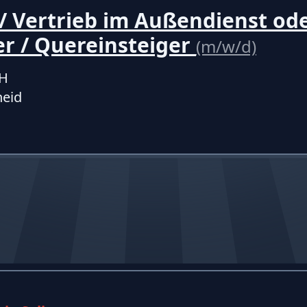
/ Vertrieb im Außendienst od
er / Quereinsteiger
(m/w/d)
bH
eid