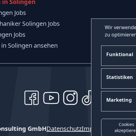
 in Solingen
ingen Jobs
aniker Solingen Jobs
Wir verwende
ngen Jobs
zu optimieren
 in Solingen ansehen
Funktional
Statistiken
Marketing
Cookies
onsulting GmbH
Datenschutz
Impressum
Kontak
akzeptier