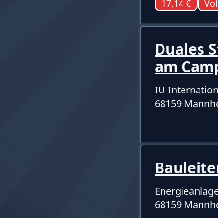
17,14 €
Vol
Duales 
am Camp
IU Internati
68159 Mannh
Bauleit
Energieanlag
68159 Mannh