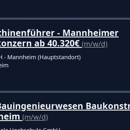
hinenführer - Mannheimer
konzern ab 40.320€
(m/w/d)
- Mannheim (Hauptstandort)
eim
Bauingenieurwesen Baukonst
nheim
(m/w/d)