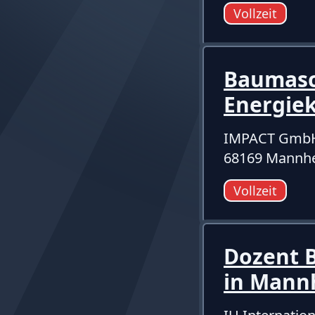
Vollzeit
Baumasc
Energie
IMPACT GmbH 
68169 Mannh
Vollzeit
Dozent 
in Man