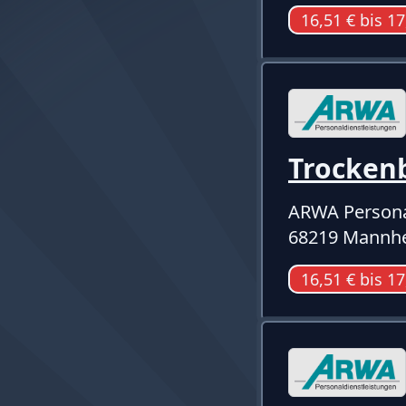
16,51 € bis 17
Trocken
ARWA Persona
68219 Mannhe
16,51 € bis 17