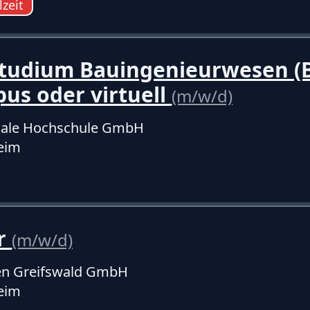
lzeit
Studium Bauingenieurwesen (B
us oder virtuell
(m/w/d)
onale Hochschule GmbH
eim
er
(m/w/d)
en Greifswald GmbH
eim