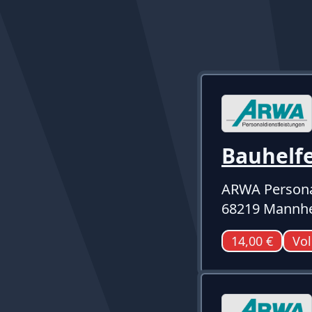
Bauhelf
ARWA Persona
68219 Mannhe
14,00 €
Vol