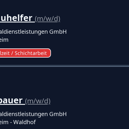
auhelfer
(m/w/d)
ldienstleistungen GmbH
eim
lzeit / Schichtarbeit
bauer
(m/w/d)
ldienstleistungen GmbH
im - Waldhof