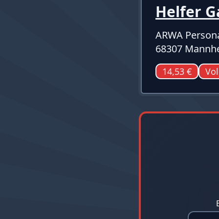
Helfer 
ARWA Persona
68307 Mannh
14,53 €
Vol