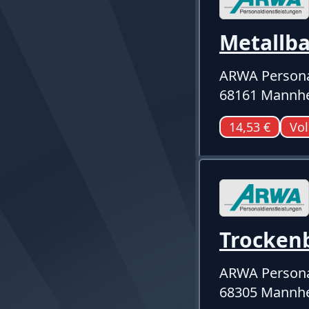
Metallb
ARWA Persona
68161 Mannh
14,53 €
Vol
Trocken
ARWA Persona
68305 Mannhe