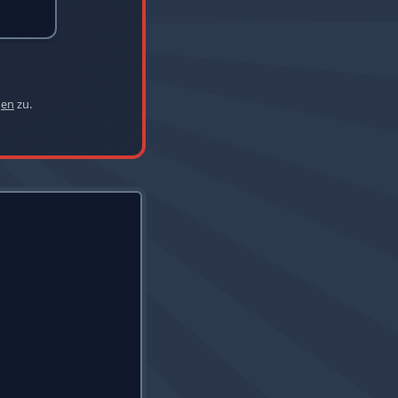
gen
zu.