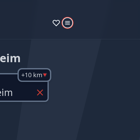
heim
+10 km