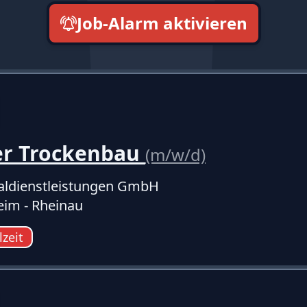
Job-Alarm aktivieren
neueste zuerst
er Trockenbau
(m/w/d)
ldienstleistungen GmbH
im - Rheinau
lzeit