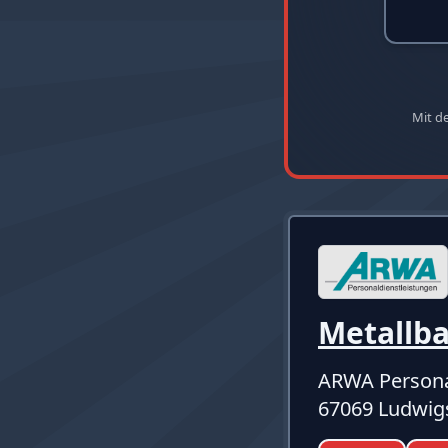
Mit d
Metallb
ARWA Persona
67069 Ludwig