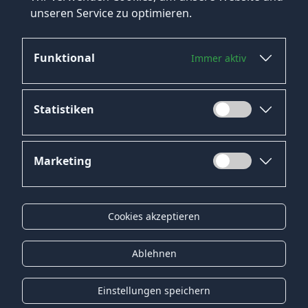
Einzelhandel Potsdam Jobs
unseren Service zu optimieren.
→
Mehr Jobs in Potsdam ansehen
Funktional
Immer aktiv
Statistiken
Marketing
Datenschutz
Impressum
Cookies akzeptieren
Kontakt
Gender-Hinweis
Ablehnen
© 2026 Onyx Consulting GmbH
Einstellungen speichern