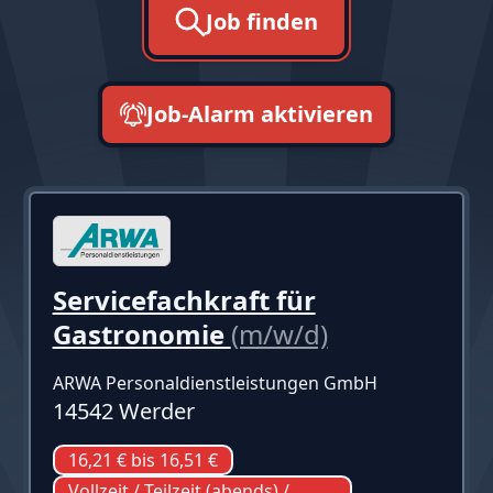
Job finden
Job-Alarm aktivieren
neueste zuerst
Servicefachkraft für
Gastronomie
(m/w/d)
ARWA Personaldienstleistungen GmbH
14542 Werder
16,21 € bis 16,51 €
Vollzeit / Teilzeit (abends) /