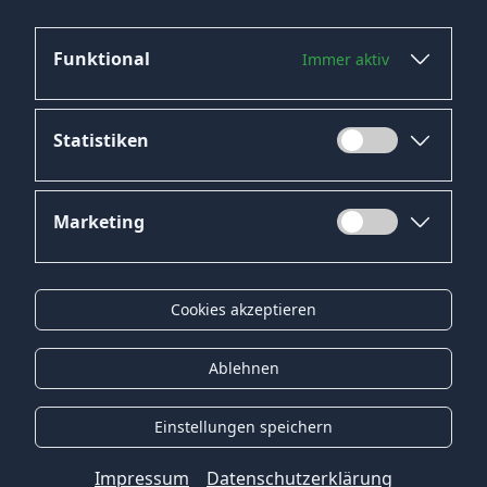
Funktional
Immer aktiv
Statistiken
Marketing
Datenschutz
Impressum
Cookies akzeptieren
Kontakt
Gender-Hinweis
Ablehnen
© 2026 Onyx Consulting GmbH
Einstellungen speichern
Impressum
Datenschutzerklärung