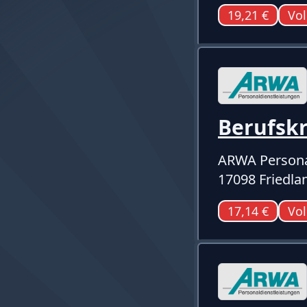
19,21 €
Vol
Berufskr
ARWA Persona
17098 Friedla
17,14 €
Vol