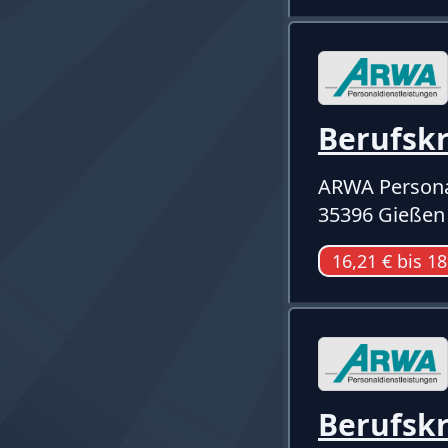
Berufskr
ARWA Persona
35396 Gießen
16,21 € bis 18
Berufsk