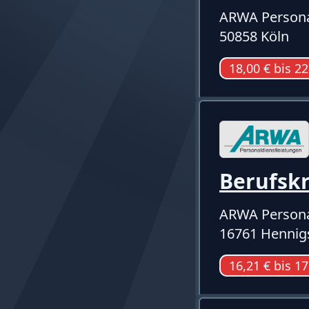
ARWA Persona
50858 Köln
18,00 € bis 22
Berufsk
ARWA Persona
16761 Hennig
16,21 € bis 17