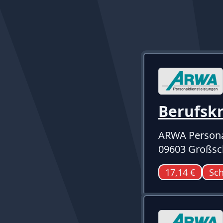
Berufskr
ARWA Persona
09603 Großsc
17,14 €
Sch