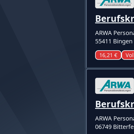
Berufsk
ARWA Persona
55411 Bingen
16,21 €
Vol
Berufsk
ARWA Persona
06749 Bitterf