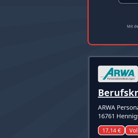
Mit d
Berufskr
ARWA Persona
16761 Hennig
17,14 €
Vol