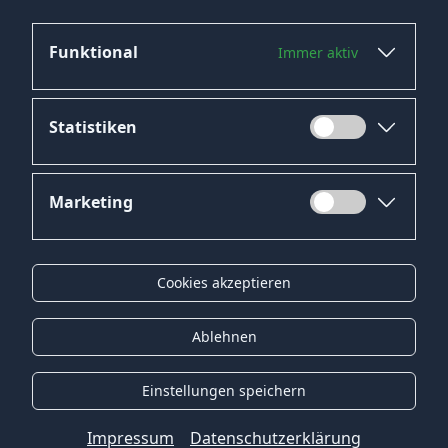
Mitarbeiter Chemie mit HeroJob!
Funktional
Immer aktiv
Statistiken
Marketing
Datenschutz
Impressum
Cookies akzeptieren
Kontakt
Gender-Hinweis
Ablehnen
© 2026 Onyx Consulting GmbH
Einstellungen speichern
Impressum
Datenschutzerklärung