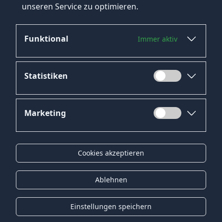
unseren Service zu optimieren.
Controller.
Funktional
Immer aktiv
Statistiken
Marketing
Datenschutz
Impressum
Cookies akzeptieren
Kontakt
Gender-Hinweis
Ablehnen
© 2026 Onyx Consulting GmbH
Einstellungen speichern