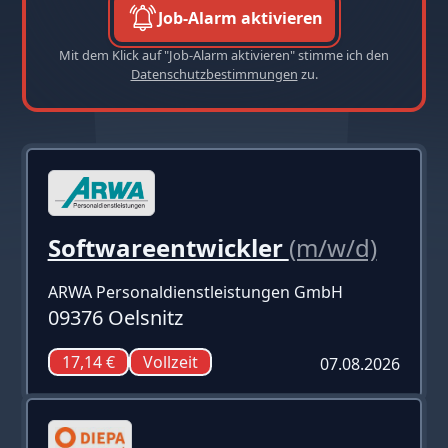
Job-Alarm aktivieren
Mit dem Klick auf "Job-Alarm aktivieren" stimme ich den
Datenschutzbestimmungen
zu.
Softwareentwickler
(m/w/d)
ARWA Personaldienstleistungen GmbH
09376 Oelsnitz
17,14 €
Vollzeit
07.08.2026