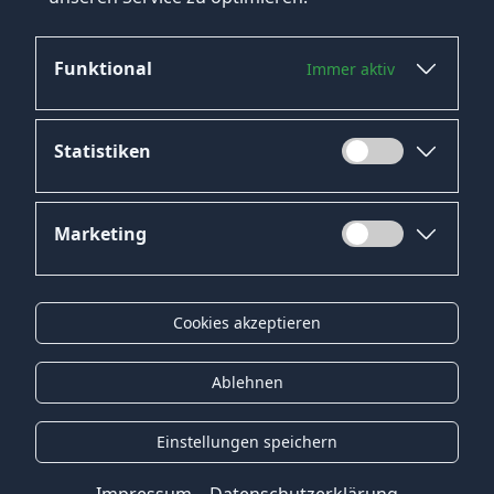
Nutzen Sie unsere umfangreiche Jobsuche!
Funktional
Immer aktiv
Statistiken
Marketing
Datenschutz
Impressum
Cookies akzeptieren
Kontakt
Gender-Hinweis
Ablehnen
© 2026 Onyx Consulting GmbH
Einstellungen speichern