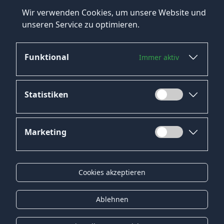
Anforderungen anzupassen.
Wir verwenden Cookies, um unsere Website und
Starten Sie noch heute Ihre Karriere als
unseren Service zu optimieren.
Straßenbauer mit HeroJob!
Funktional
Immer aktiv
Statistiken
Marketing
Datenschutz
Impressum
Cookies akzeptieren
Kontakt
Gender-Hinweis
Ablehnen
© 2026 Onyx Consulting GmbH