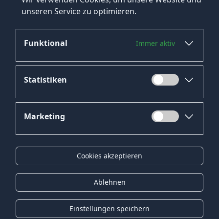
Verwaltung Solingen Jobs
unseren Service zu optimieren.
→
Mehr Jobs in Solingen ansehen
Funktional
Immer aktiv
Statistiken
Marketing
Datenschutz
Impressum
Cookies akzeptieren
Kontakt
Gender-Hinweis
Ablehnen
© 2026 Onyx Consulting GmbH
Einstellungen speichern