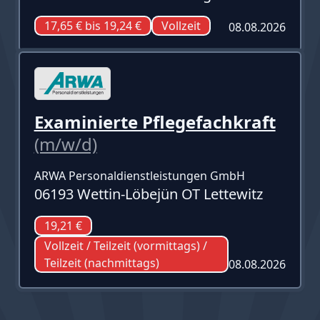
17,65 € bis 19,24 €
Vollzeit
08.08.2026
Examinierte Pflegefachkraft
(m/w/d)
ARWA Personaldienstleistungen GmbH
06193 Wettin-Löbejün OT Lettewitz
19,21 €
Vollzeit / Teilzeit (vormittags) /
Teilzeit (nachmittags)
08.08.2026