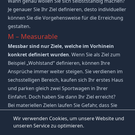
Wann genau wollen Sie sich selbstständig machen?
Je genauer Sie Ihr Ziel definieren, desto individueller
können Sie die Vorgehensweise für die Erreichung
gestalten.
M – Measurable
Messbar sind nur Ziele, welche im Vorhinein
konkret definiert wurden
. Wenn Sie als Ziel zum
Beispiel „Wohlstand“ definieren, können Ihre
Ansprüche immer weiter steigen. Sie verdienen im
sechsstelligen Bereich, kaufen sich Ihr erstes Haus
und parken gleich zwei Sportwagen in Ihrer
Einfahrt. Doch haben Sie dann Ihr Ziel erreicht?
Bei materiellen Zielen laufen Sie Gefahr, dass Sie
Wichtige Aspekte von beruflichen
#
sich Ihre Ziele immer höher stecken und gierig
Zielen
Wir verwenden Cookies, um unsere Website und
INHALTSVERZEICHNIS
werden.
unseren Service zu optimieren.
Lautet Ihr Ziel hingegen:
„Ich möchte ein
Was Recruiter mit der Frage über Sie
#